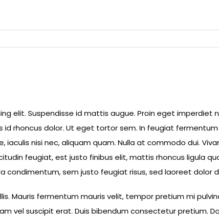
g elit. Suspendisse id mattis augue. Proin eget imperdiet nul
d rhoncus dolor. Ut eget tortor sem. In feugiat fermentum mol
ue, iaculis nisi nec, aliquam quam. Nulla at commodo dui. V
citudin feugiat, est justo finibus elit, mattis rhoncus ligula 
 condimentum, sem justo feugiat risus, sed laoreet dolor do
s. Mauris fermentum mauris velit, tempor pretium mi pulvinar 
ullam vel suscipit erat. Duis bibendum consectetur pretium. D